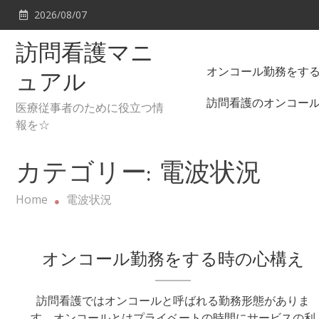
Skip
2026/08/07
to
content
訪問看護マニ
オンコール勤務をす
ュアル
訪問看護のオンコー
医療従事者のために役立つ情
報を☆
カテゴリー:
電波状況
Home
電波状況
オンコール勤務をする時の心構え
訪問看護ではオンコールと呼ばれる勤務形態がありま
す。オンコールとはプライベートの時間にサービスの利