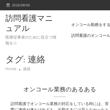
Skip
2026/08/06
to
content
訪問看護マニ
オンコール勤務をす
ュアル
訪問看護のオンコー
医療従事者のために役立つ情
報を☆
タグ:
連絡
Home
連絡
オンコール業務のあるある
訪問看護でオンコール業務の対応をしている時には、実
際に連絡が来たけれども、出勤するには至らなかったと