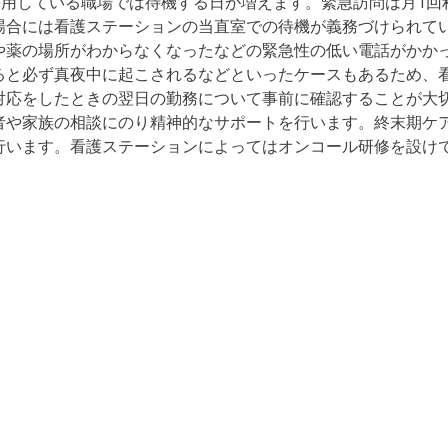
採用している職場では待機する日が増えます。緊急訪問は月1回
場合には看護ステーションの当直室での待機が義務づけられて
や薬の場所がわからなくなったなどの緊急性の低い電話がかか
ると必ず真夜中に起こされるなどといったケースもあるため、
対応をしたときの翌日の勤務について事前に確認することが大
者や家族の相談にのり精神的なサポートを行います。終末期ケ
行います。看護ステーションによってはオンコール研修を設け
。