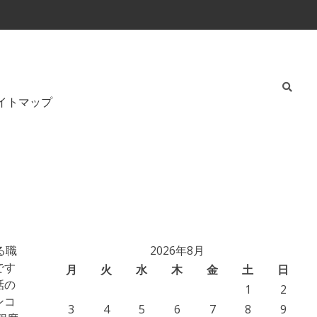
イトマップ
る職
2026年8月
です
月
火
水
木
金
土
日
話の
1
2
ンコ
3
4
5
6
7
8
9