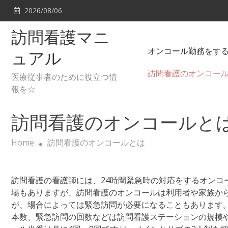
Skip
2026/08/06
to
content
訪問看護マニ
オンコール勤務をす
ュアル
訪問看護のオンコー
医療従事者のために役立つ情
報を☆
訪問看護のオンコールと
Home
訪問看護のオンコールとは
訪問看護の看護師には、24時間緊急時の対応をするオンコ
場もありますが、訪問看護のオンコールは利用者や家族か
が、場合によっては緊急訪問が必要になることもあります
本数、緊急訪問の回数などは訪問看護ステーションの規模