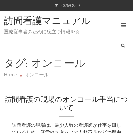
Skip
2026/08/09
to
content
訪問看護マニュアル
医療従事者のために役立つ情報を☆
タグ:
オンコール
Home
オンコール
訪問看護の現場のオンコール手当につ
いて
訪問看護の現場は、最少人数の看護師が仕事を回し
ているため、経営やスタッフの人材不足などの理由